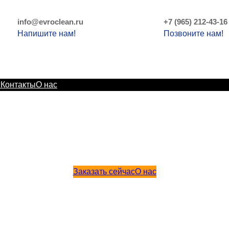
info@evroclean.ru
+7 (965) 212-43-16
Напишите нам!
Позвоните нам!
г
Контакты
О нас
КОМПАНИЯ В МОСКВЕ И МОСКО
кажи уборку сейчас и получи скидку -10% на первый зак
Заказать сейчас
О нас