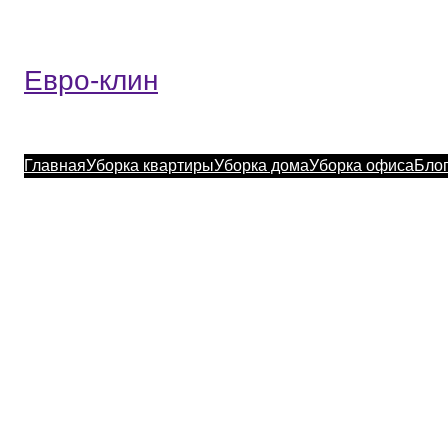
Евро-клин
Главная
Уборка квартиры
Уборка дома
Уборка офиса
Бло
КЛИНИНГОВАЯ 
За